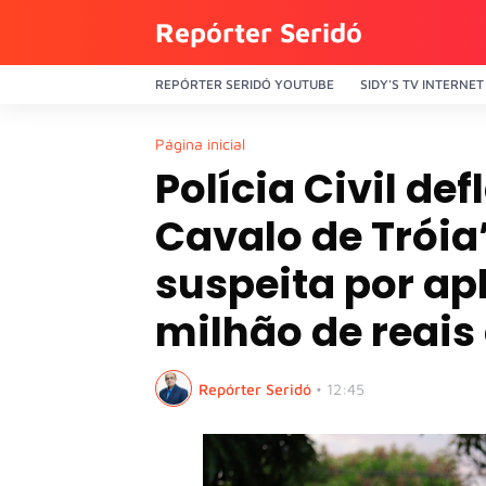
Repórter Seridó
REPÓRTER SERIDÓ YOUTUBE
SIDY'S TV INTERNET
Página inicial
Polícia Civil de
Cavalo de Tróia
suspeita por apl
milhão de reais
Repórter Seridó
•
12:45