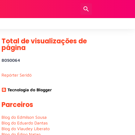
Total de visualizações de
página
8
0
5
0
0
6
4
Repórter Seridó
Tecnologia do Blogger
Parceiros
Blog do Edmilson Sousa
Blog do Eduardo Dantas
Blog do Vlaudey Liberato
Blog do Édipo Natan