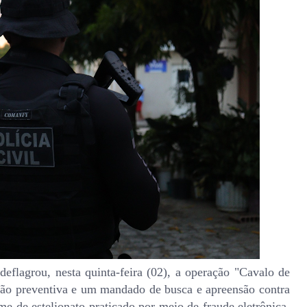
eflagrou, nesta quinta-feira (02), a operação "Cavalo de
são preventiva e um mandado de busca e apreensão contra
e de estelionato praticado por meio de fraude eletrônica,