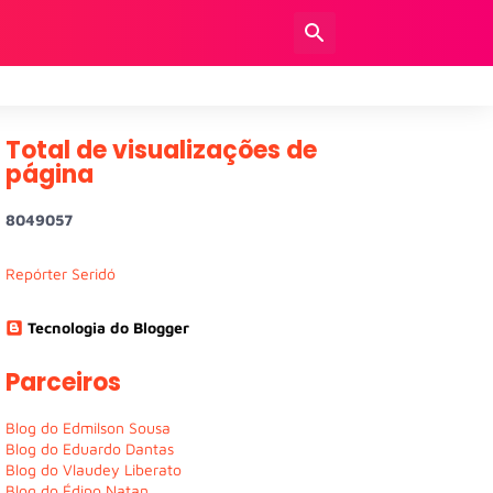
Total de visualizações de
página
8
0
4
9
0
5
7
Repórter Seridó
Tecnologia do Blogger
Parceiros
Blog do Edmilson Sousa
Blog do Eduardo Dantas
Blog do Vlaudey Liberato
Blog do Édipo Natan