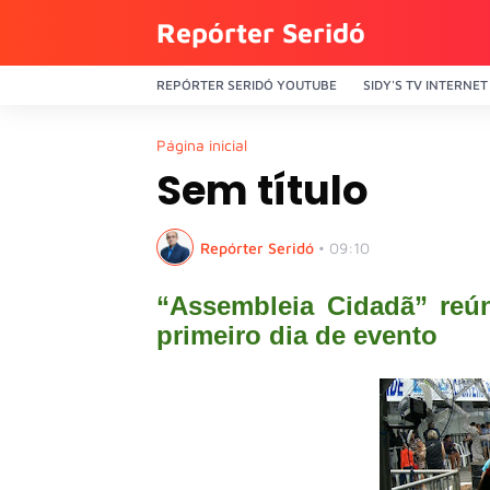
Repórter Seridó
REPÓRTER SERIDÓ YOUTUBE
SIDY'S TV INTERNET
Página inicial
Sem título
Repórter Seridó
•
09:10
“Assembleia Cidadã” reú
primeiro dia de evento