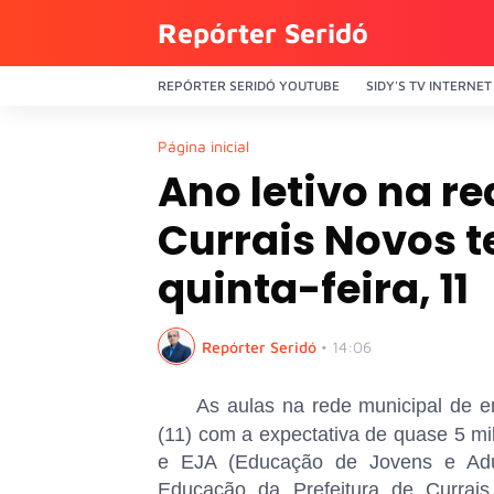
Repórter Seridó
REPÓRTER SERIDÓ YOUTUBE
SIDY'S TV INTERNET
Página inicial
Ano letivo na r
Currais Novos t
quinta-feira, 11
Repórter Seridó
•
14:06
As aulas na rede municipal de en
(11) com a expectativa de quase 5 mil
e EJA (Educação de Jovens e Adul
Educação da Prefeitura de Currais