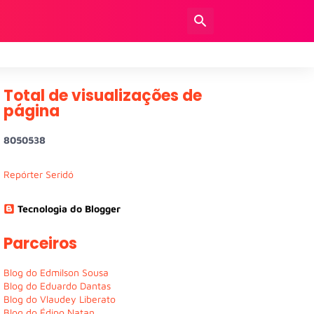
Total de visualizações de
página
8
0
5
0
5
3
8
Repórter Seridó
Tecnologia do Blogger
Parceiros
Blog do Edmilson Sousa
Blog do Eduardo Dantas
Blog do Vlaudey Liberato
Blog do Édipo Natan