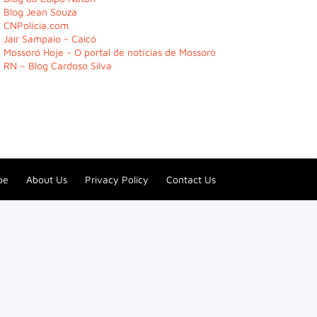
Blog Jean Souza
CNPolícia.com
Jair Sampaio - Caicó
Mossoró Hoje - O portal de notícias de Mossoró
RN – Blog Cardoso Silva
be
About Us
Privacy Policy
Contact Us