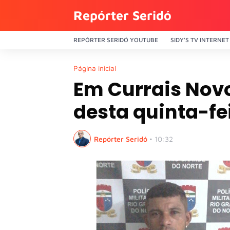
Repórter Seridó
REPÓRTER SERIDÓ YOUTUBE
SIDY'S TV INTERNET
Página inicial
Em Currais Novo
desta quinta-fe
Repórter Seridó
•
10:32