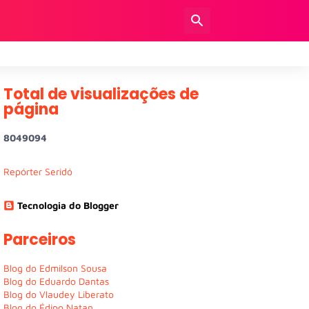
Total de visualizações de
página
8
0
4
9
0
9
4
Repórter Seridó
Tecnologia do Blogger
Parceiros
Blog do Edmilson Sousa
Blog do Eduardo Dantas
Blog do Vlaudey Liberato
Blog do Édipo Natan