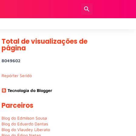
Total de visualizações de
página
8
0
4
9
6
0
2
Repórter Seridó
Tecnologia do Blogger
Parceiros
Blog do Edmilson Sousa
Blog do Eduardo Dantas
Blog do Vlaudey Liberato
Blog do Édipo Natan