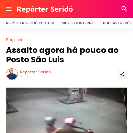
Repórter Seridó
REPÓRTER SERIDÓ YOUTUBE
SIDY'S TV INTERNET
PODCAST REPÓRT
Página inicial
Assalto agora há pouco ao
Posto São Luis
Repórter Seridó
23:23