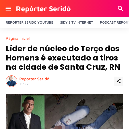
Repórter Seridó
REPÓRTER SERIDÓ YOUTUBE
SIDY'S TV INTERNET
PODCAST REPÓRT
Página inicial
Líder de núcleo do Terço dos
Homens é executado a tiros
na cidade de Santa Cruz, RN
Repórter Seridó
11:27