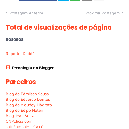
Postagem Anterior
Próxima Postagem
Total de visualizações de página
8
0
5
0
6
0
8
Repórter Seridó
Tecnologia do Blogger
Parceiros
Blog do Edmilson Sousa
Blog do Eduardo Dantas
Blog do Vlaudey Liberato
Blog do Édipo Natan
Blog Jean Souza
CNPolícia.com
Jair Sampaio - Caicó