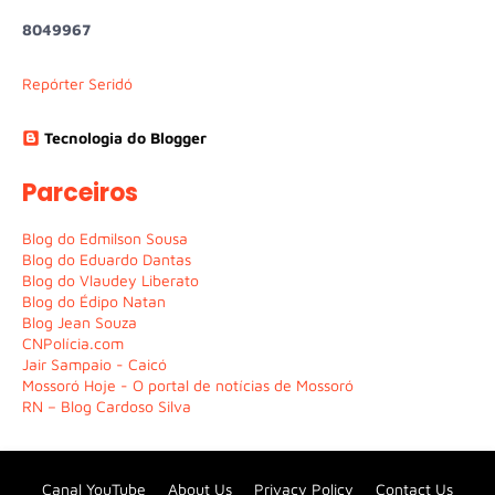
8
0
4
9
9
6
7
Repórter Seridó
Tecnologia do Blogger
Parceiros
Blog do Edmilson Sousa
Blog do Eduardo Dantas
Blog do Vlaudey Liberato
Blog do Édipo Natan
Blog Jean Souza
CNPolícia.com
Jair Sampaio - Caicó
Mossoró Hoje - O portal de notícias de Mossoró
RN – Blog Cardoso Silva
Canal YouTube
About Us
Privacy Policy
Contact Us