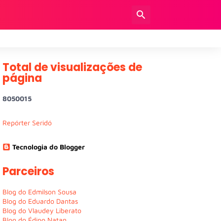
Total de visualizações de
página
8
0
5
0
0
1
5
Repórter Seridó
Tecnologia do Blogger
Parceiros
Blog do Edmilson Sousa
Blog do Eduardo Dantas
Blog do Vlaudey Liberato
Blog do Édipo Natan