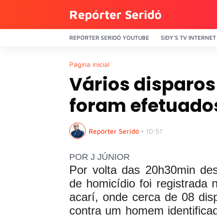
Repórter Seridó
REPÓRTER SERIDÓ YOUTUBE
SIDY'S TV INTERNET
Página inicial
Vários disparos
foram efetuados
Repórter Seridó
•
10:51
POR J JÚNIOR
Por volta das 20h30min des
de homicídio foi registrada 
acarí, onde cerca de 08 di
contra um homem identific