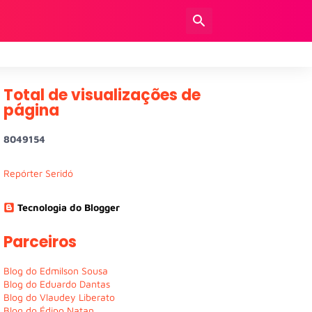
Total de visualizações de
página
8
0
4
9
1
5
4
Repórter Seridó
Tecnologia do Blogger
Parceiros
Blog do Edmilson Sousa
Blog do Eduardo Dantas
Blog do Vlaudey Liberato
Blog do Édipo Natan