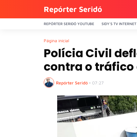
Repórter Seridó
REPÓRTER SERIDÓ YOUTUBE
SIDY'S TV INTERNET
Página inicial
Polícia Civil d
contra o tráfic
Repórter Seridó
•
07:27