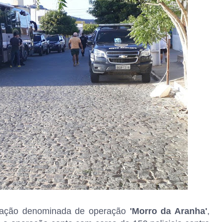
ração denominada de operação
'Morro da Aranha'
,