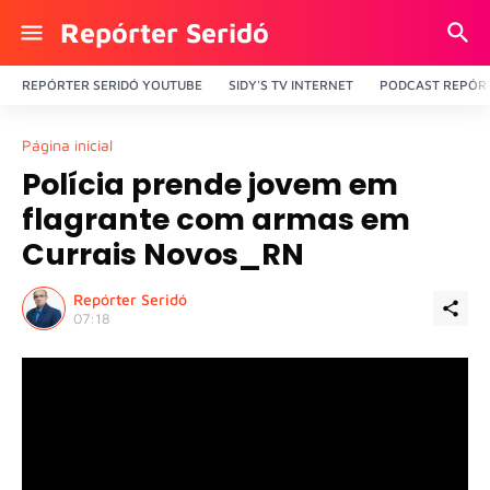
Repórter Seridó
REPÓRTER SERIDÓ YOUTUBE
SIDY'S TV INTERNET
PODCAST REPÓRT
Página inicial
Polícia prende jovem em
flagrante com armas em
Currais Novos_RN
Repórter Seridó
07:18