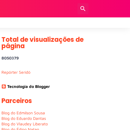
Total de visualizações de
página
8
0
5
0
3
7
9
Repórter Seridó
Tecnologia do Blogger
Parceiros
Blog do Edmilson Sousa
Blog do Eduardo Dantas
Blog do Vlaudey Liberato
Blog do Édipo Natan