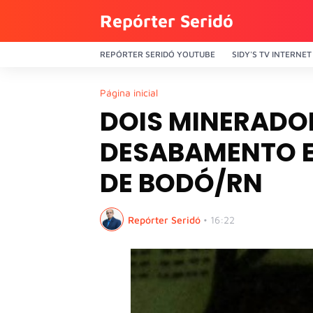
Repórter Seridó
REPÓRTER SERIDÓ YOUTUBE
SIDY'S TV INTERNET
Página inicial
DOIS MINERADO
DESABAMENTO E
DE BODÓ/RN
Repórter Seridó
•
16:22