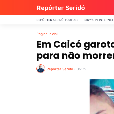
Repórter Seridó
REPÓRTER SERIDÓ YOUTUBE
SIDY'S TV INTERNET
Página inicial
Em Caicó garot
para não morre
Repórter Seridó
•
06:39