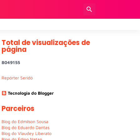
Total de visualizações de
página
8
0
4
9
1
5
5
Repórter Seridó
Tecnologia do Blogger
Parceiros
Blog do Edmilson Sousa
Blog do Eduardo Dantas
Blog do Vlaudey Liberato
Blog do Édipo Natan