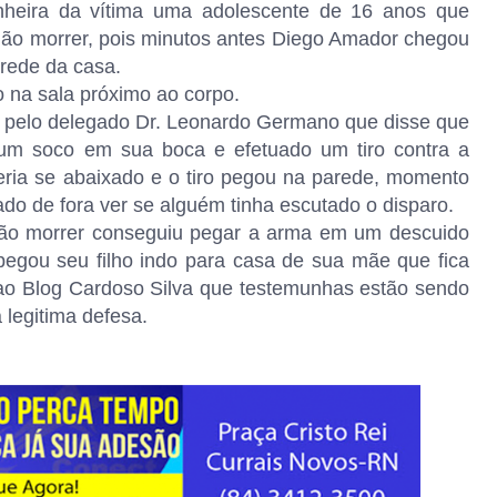
anheira da vítima uma adolescente de 16 anos que
não morrer, pois minutos antes Diego Amador chegou
arede da casa.
 na sala próximo ao corpo.
a pelo delegado Dr. Leonardo Germano que disse que
 um soco em sua boca e efetuado um tiro contra a
eria se abaixado e o tiro pegou na parede, momento
ado de fora ver se alguém tinha escutado o disparo.
não morrer conseguiu pegar a arma em um descuido
pegou seu filho indo para casa de sua mãe que fica
ao Blog Cardoso Silva que testemunhas estão sendo
 legitima defesa.