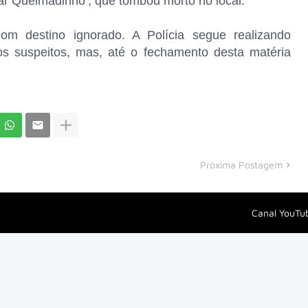
sar Queimadinho’, que tombou morto no local.
m destino ignorado. A Polícia segue realizando
 os suspeitos, mas, até o fechamento desta matéria
Próxima Postagem
Canal YouTu