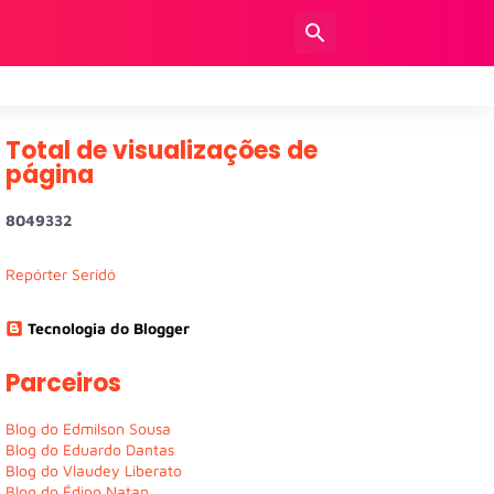
Total de visualizações de
página
8
0
4
9
3
3
2
Repórter Seridó
Tecnologia do Blogger
Parceiros
Blog do Edmilson Sousa
Blog do Eduardo Dantas
Blog do Vlaudey Liberato
Blog do Édipo Natan