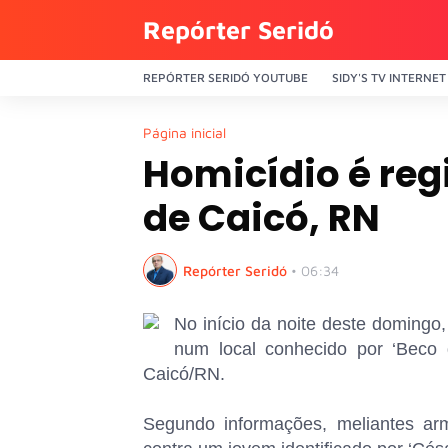
Repórter Seridó
REPÓRTER SERIDÓ YOUTUBE
SIDY'S TV INTERNET
Página inicial
Homicídio é reg
de Caicó, RN
Repórter Seridó
•
06:34
No início da noite deste domingo,
num local conhecido por ‘Beco 
Caicó/RN.
Segundo informações, meliantes ar