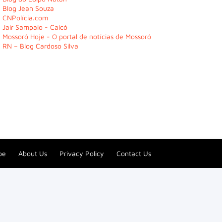
Blog Jean Souza
CNPolícia.com
Jair Sampaio - Caicó
Mossoró Hoje - O portal de notícias de Mossoró
RN – Blog Cardoso Silva
be
About Us
Privacy Policy
Contact Us