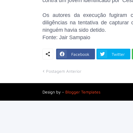
contra um jovem identificado por ‘Cé
Os autores da execução fugiram co
diligências na tentativa de capturar
ninguém havia sido detido.
Fonte: Jair Sampaio
Facebook
Twitter
Postagem Anterior
Design by -
Blogger Templates