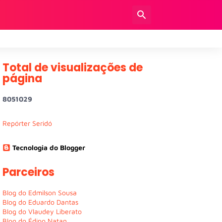
Total de visualizações de
página
8
0
5
1
0
2
9
Repórter Seridó
Tecnologia do Blogger
Parceiros
Blog do Edmilson Sousa
Blog do Eduardo Dantas
Blog do Vlaudey Liberato
Blog do Édipo Natan