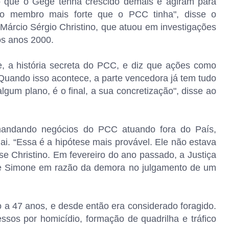
o que o Gegê tenha crescido demais e agiram para
a o membro mais forte que o PCC tinha", disse o
 Márcio Sérgio Christino, que atuou em investigações
os anos 2000.
e, a história secreta do PCC, e diz que ações como
"Quando isso acontece, a parte vencedora já tem tudo
lgum plano, é o final, a sua concretização", disse ao
mandando negócios do PCC atuando fora do País,
ai. “Essa é a hipótese mais provável. Ele não estava
sse Christino. Em fevereiro do ano passado, a Justiça
 de Simone em razão da demora no julgamento de um
 a 47 anos, e desde então era considerado foragido.
sos por homicídio, formação de quadrilha e tráfico