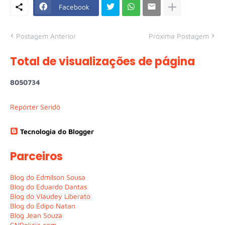
Facebook
Postagem Anterior
Próxima Postagem
Total de visualizações de página
8
0
5
0
7
3
4
Repórter Seridó
Tecnologia do Blogger
Parceiros
Blog do Edmilson Sousa
Blog do Eduardo Dantas
Blog do Vlaudey Liberato
Blog do Édipo Natan
Blog Jean Souza
CNPolícia.com