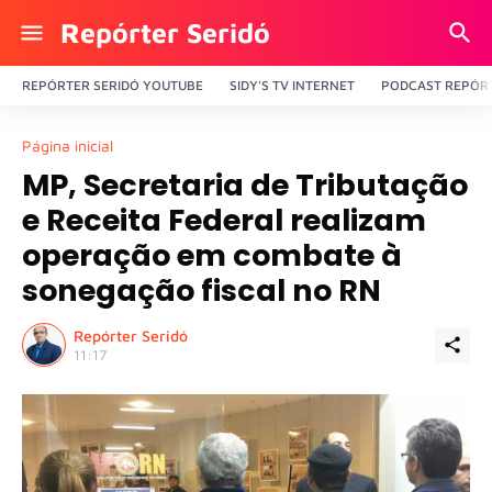
Repórter Seridó
REPÓRTER SERIDÓ YOUTUBE
SIDY'S TV INTERNET
PODCAST REPÓRT
Página inicial
MP, Secretaria de Tributação
e Receita Federal realizam
operação em combate à
sonegação fiscal no RN
Repórter Seridó
11:17