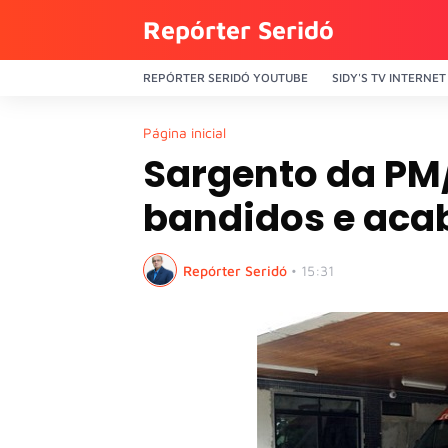
Repórter Seridó
REPÓRTER SERIDÓ YOUTUBE
SIDY'S TV INTERNET
Página inicial
Sargento da PM/
bandidos e aca
Repórter Seridó
•
15:31