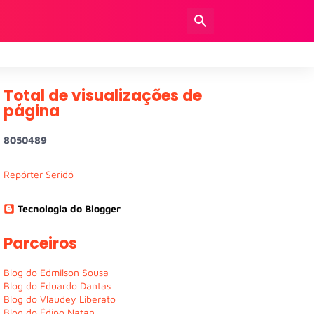
Total de visualizações de
página
8
0
5
0
4
8
9
Repórter Seridó
Tecnologia do Blogger
Parceiros
Blog do Edmilson Sousa
Blog do Eduardo Dantas
Blog do Vlaudey Liberato
Blog do Édipo Natan