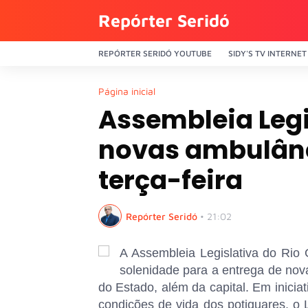
Repórter Seridó
REPÓRTER SERIDÓ YOUTUBE
SIDY'S TV INTERNET
Página inicial
Assembleia Legi
novas ambulânc
terça-feira
Repórter Seridó
•
21:02
A Assembleia Legislativa do Rio 
solenidade para a entrega de nov
do Estado, além da capital. Em iniciat
condições de vida dos potiguares, o L