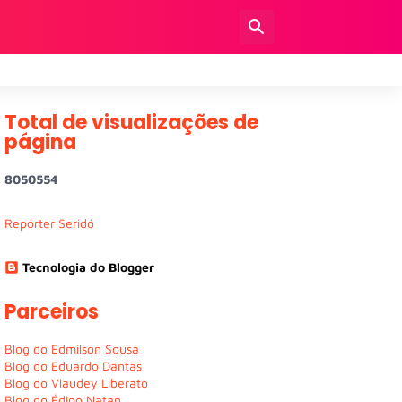
Total de visualizações de
página
8
0
5
0
5
5
4
Repórter Seridó
Tecnologia do Blogger
Parceiros
Blog do Edmilson Sousa
Blog do Eduardo Dantas
Blog do Vlaudey Liberato
Blog do Édipo Natan