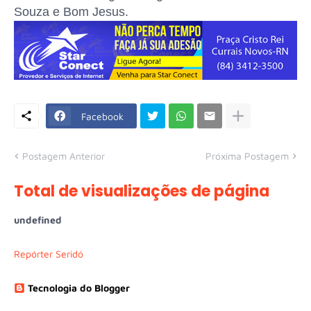
Souza e Bom Jesus.
Facebook
Postagem Anterior
Próxima Postagem
Total de visualizações de página
u
n
d
e
f
n
e
d
Repórter Seridó
Tecnologia do Blogger