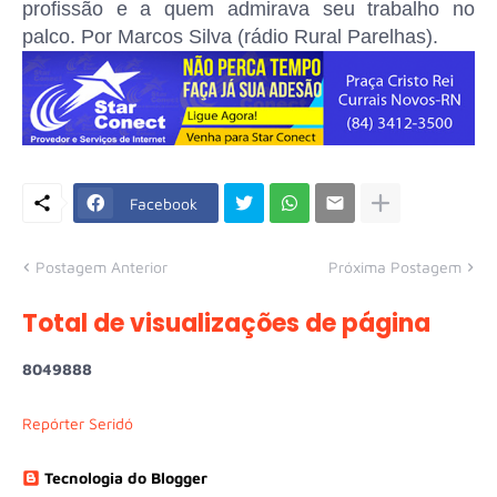
profissão e a quem admirava seu trabalho no
palco. Por Marcos Silva (rádio Rural Parelhas).
Facebook
Postagem Anterior
Próxima Postagem
Total de visualizações de página
8
0
4
9
8
8
8
Repórter Seridó
Tecnologia do Blogger