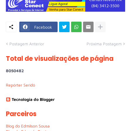
Facebook
Postagem Anterior
Próxima Postagem
Total de visualizações de página
8
0
5
0
4
8
2
Repórter Seridó
Tecnologia do Blogger
Parceiros
Blog do Edmilson Sousa