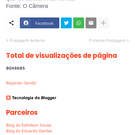
Fonte: O Câmera
Facebook
Postagem Anterior
Próxima Postagem
Total de visualizações de página
8
0
4
9
6
8
5
Repórter Seridó
Tecnologia do Blogger
Parceiros
Blog do Edmilson Sousa
Blog do Eduardo Dantas