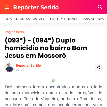
Repórter Seridó
REPÓRTER SERIDÓ YOUTUBE
SIDY'S TV INTERNET
PODCAST REPÓRT
Página inicial
(093ª) - (094ª) Duplo
homicídio no bairro Bom
Jesus em Mossoró
Repórter Seridó
07:27
Dois homens foram encontrados mortos ao lado
de uma motocicleta numa estrada carroçável de
acesso a Toca do Vaqueiro, no bairro Bom Jesus,
em Mossoró, crimes que aconteceram por volta