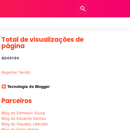
Total de visualizações de
página
8
0
4
9
1
9
4
Repórter Seridó
Tecnologia do Blogger
Parceiros
Blog do Edmilson Sousa
Blog do Eduardo Dantas
Blog do Vlaudey Liberato
Blog do Édipo Natan