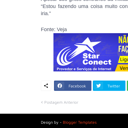
“Estou fazendo uma coisa muito co
iria.”
Fonte: Veja
Facebook
Twitter
Postagem Anterior
Design by -
Blogger Templates