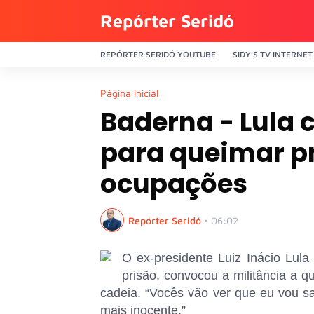
Repórter Seridó
REPÓRTER SERIDÓ YOUTUBE
SIDY'S TV INTERNET
Página inicial
Baderna - Lula 
para queimar pn
ocupações
Repórter Seridó
•
06:02
O ex-presidente Luiz Inácio Lula
prisão, convocou a militância a 
cadeia. “Vocês vão ver que eu vou sair
mais inocente.”