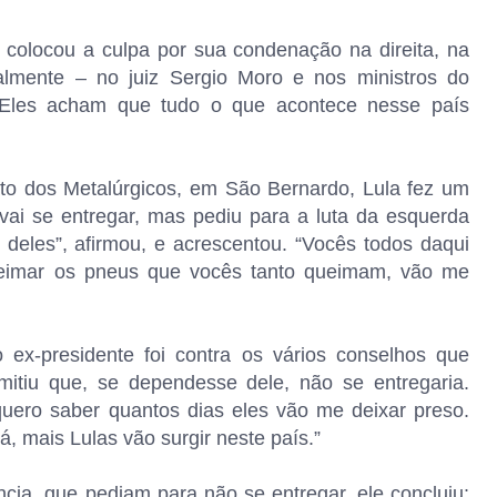
 colocou a culpa por sua condenação na direita, na
almente – no juiz Sergio Moro e nos ministros do
“Eles acham que tudo o que acontece nesse país
to dos Metalúrgicos, em São Bernardo, Lula fez um
vai se entregar, mas pediu para a luta da esquerda
 deles”, afirmou, e acrescentou. “Vocês todos daqui
queimar os pneus que vocês tanto queimam, vão me
ex-presidente foi contra os vários conselhos que
mitiu que, se dependesse dele, não se entregaria.
uero saber quantos dias eles vão me deixar preso.
, mais Lulas vão surgir neste país.”
ância, que pediam para não se entregar, ele concluiu: