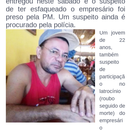
entregou neste sábado e o suspeito
de ter esfaqueado o empresário foi
preso pela PM. Um suspeito ainda é
procurado pela polícia.
Um jovem
de 22
anos,
também
suspeito
de
participaçã
o no
latrocínio
(roubo
seguido de
morte) do
empresári
o