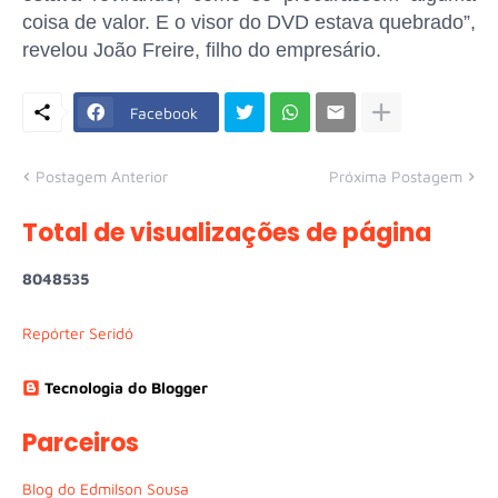
coisa de valor. E o visor do DVD estava quebrado”,
revelou João Freire, filho do empresário.
Facebook
Postagem Anterior
Próxima Postagem
Total de visualizações de página
8
0
4
8
5
3
5
Repórter Seridó
Tecnologia do Blogger
Parceiros
Blog do Edmilson Sousa