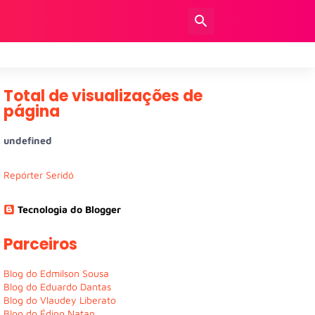
Total de visualizações de
página
u
n
d
e
f
n
e
d
Repórter Seridó
Tecnologia do Blogger
Parceiros
Blog do Edmilson Sousa
Blog do Eduardo Dantas
Blog do Vlaudey Liberato
Blog do Édipo Natan