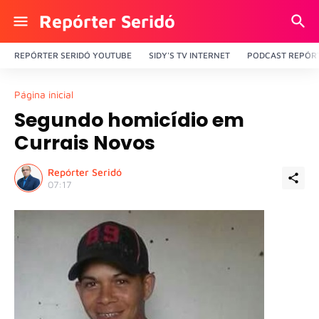
Repórter Seridó
REPÓRTER SERIDÓ YOUTUBE
SIDY'S TV INTERNET
PODCAST REPÓRT
Página inicial
Segundo homicídio em
Currais Novos
Repórter Seridó
07:17