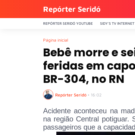
Repórter Seridó
REPÓRTER SERIDÓ YOUTUBE
SIDY'S TV INTERNET
Página inicial
Bebê morre e se
feridas em cap
BR-304, no RN
Repórter Seridó
•
16:02
Acidente aconteceu na mad
na região Central potiguar
passageiros que a capacidade