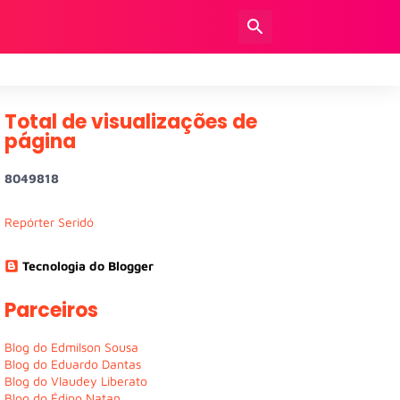
Total de visualizações de
página
8
0
4
9
8
1
8
Repórter Seridó
Tecnologia do Blogger
Parceiros
Blog do Edmilson Sousa
Blog do Eduardo Dantas
Blog do Vlaudey Liberato
Blog do Édipo Natan