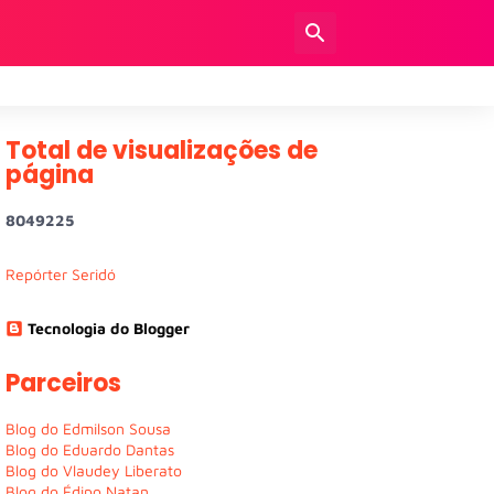
Total de visualizações de
página
8
0
4
9
2
2
5
Repórter Seridó
Tecnologia do Blogger
Parceiros
Blog do Edmilson Sousa
Blog do Eduardo Dantas
Blog do Vlaudey Liberato
Blog do Édipo Natan