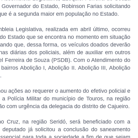
Governador do Estado, Robinson Farias solicitando
 que é a segunda maior em população no Estado.
leia Legislativa, realizada em abril último, ocorreu
a do Estado que se encontra no momento em situação
entando que, dessa forma, os veículos doados deverão
has diárias dos policiais, além de auxiliar em outros
iel Ferreira de Souza (PSDB). Com o Atendimento do
irros Abolição I, Abolição II. Abolição III, Abolição
.
u ações ao requerer o aumento do efetivo policial e
a Polícia Militar do município de Touros, na região
com urgência da delegacia do distrito de Cajueiro.
no Cruz, na região Seridó, será beneficiado com a
 deputado já solicitou a conclusão do saneamento
ssencial para toda a sociedade a fim de que sejam