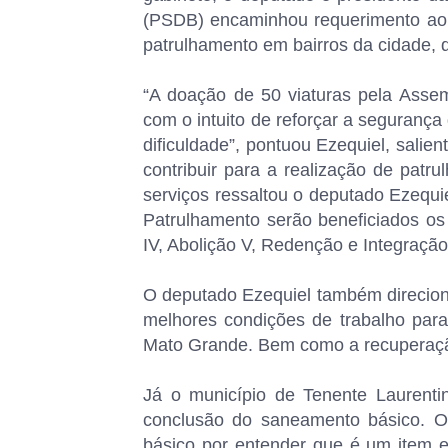
(PSDB) encaminhou requerimento ao 
patrulhamento em bairros da cidade,
“A doação de 50 viaturas pela Assemb
com o intuito de reforçar a seguranç
dificuldade”, pontuou Ezequiel, sali
contribuir para a realização de patrul
serviços ressaltou o deputado Ezequ
Patrulhamento serão beneficiados os ba
IV, Abolição V, Redenção e Integração
O deputado Ezequiel também direciono
melhores condições de trabalho para 
Mato Grande. Bem como a recuperação 
Já o município de Tenente Laurenti
conclusão do saneamento básico. O
básico por entender que é um item e