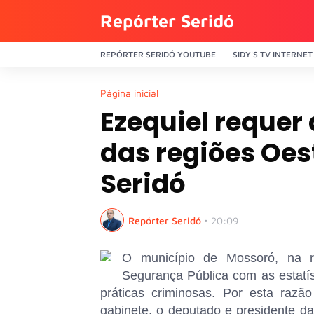
Repórter Seridó
REPÓRTER SERIDÓ YOUTUBE
SIDY'S TV INTERNET
Página inicial
Ezequiel requer
das regiões Oes
Seridó
Repórter Seridó
•
20:09
O município de Mossoró, na re
Segurança Pública com as estatí
práticas criminosas. Por esta raz
gabinete, o deputado e presidente da