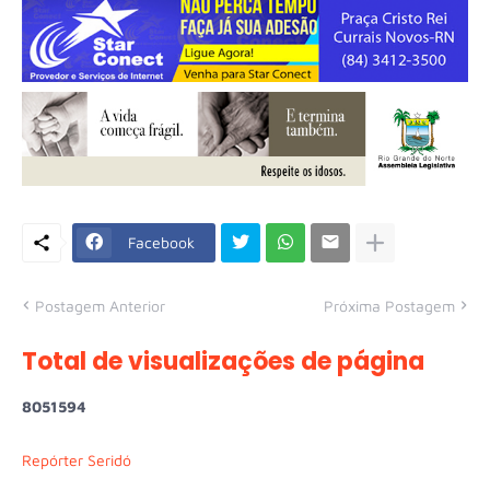
Facebook
Postagem Anterior
Próxima Postagem
Total de visualizações de página
8
0
5
1
5
9
4
Repórter Seridó