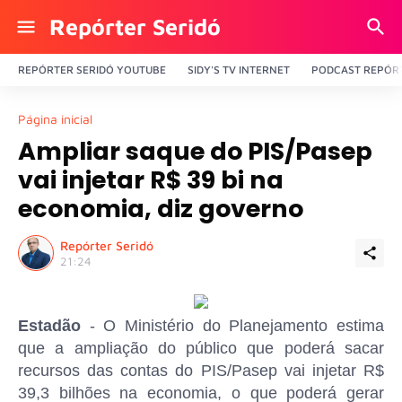
Repórter Seridó
REPÓRTER SERIDÓ YOUTUBE
SIDY'S TV INTERNET
PODCAST REPÓRT
Página inicial
Ampliar saque do PIS/Pasep
vai injetar R$ 39 bi na
economia, diz governo
Repórter Seridó
21:24
Estadão
- O Ministério do Planejamento estima
que a ampliação do público que poderá sacar
recursos das contas do PIS/Pasep vai injetar R$
39,3 bilhões na economia, o que poderá gerar