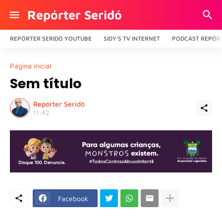
Repórter Seridó
REPÓRTER SERIDÓ YOUTUBE
SIDY'S TV INTERNET
PODCAST REPÓRT
Página inicial
Sem título
Repórter Seridó
11:42
Facebook