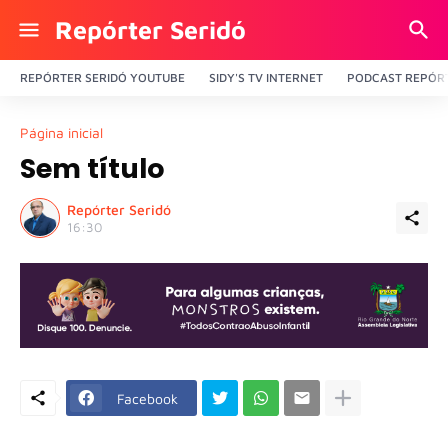
Repórter Seridó
REPÓRTER SERIDÓ YOUTUBE
SIDY'S TV INTERNET
PODCAST REPÓRT
Página inicial
Sem título
Repórter Seridó
16:30
Facebook