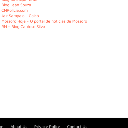
Blog Jean Souza
CNPolícia.com
Jair Sampaio - Caicó
Mossoró Hoje - O portal de notícias de Mossoró
RN – Blog Cardoso Silva
be
About Us
Privacy Policy
Contact Us