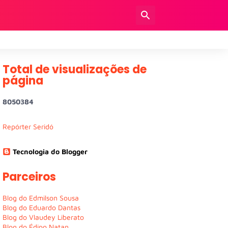
Total de visualizações de
página
8
0
5
0
3
8
4
Repórter Seridó
Tecnologia do Blogger
Parceiros
Blog do Edmilson Sousa
Blog do Eduardo Dantas
Blog do Vlaudey Liberato
Blog do Édipo Natan