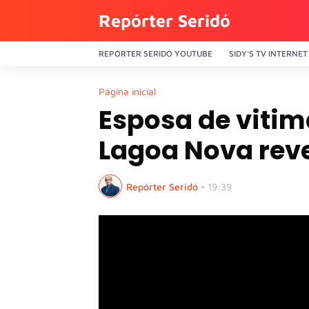
Repórter Seridó
REPÓRTER SERIDÓ YOUTUBE
SIDY'S TV INTERNET
Página inicial
Esposa de viti
Lagoa Nova reve
Repórter Seridó
•
19:39