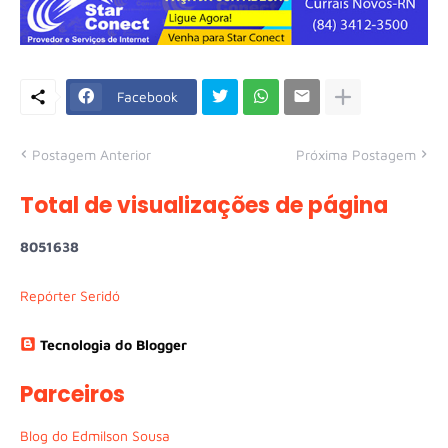
Facebook
Postagem Anterior
Próxima Postagem
Total de visualizações de página
8
0
5
1
6
3
8
Repórter Seridó
Tecnologia do Blogger
Parceiros
Blog do Edmilson Sousa