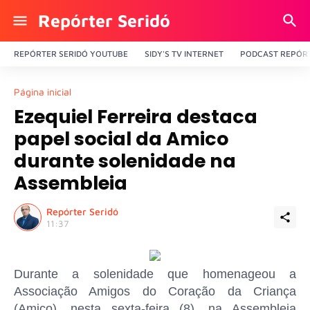
Repórter Seridó
REPÓRTER SERIDÓ YOUTUBE
SIDY'S TV INTERNET
PODCAST REPÓRT
Página inicial
Ezequiel Ferreira destaca
papel social da Amico
durante solenidade na
Assembleia
Repórter Seridó
11:37
Durante a solenidade que homenageou a
Associação Amigos do Coração da Criança
(Amico), nesta sexta-feira (8), na Assembleia