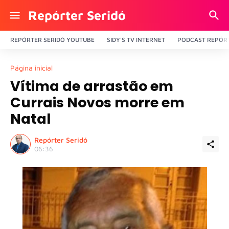
Repórter Seridó
REPÓRTER SERIDÓ YOUTUBE
SIDY'S TV INTERNET
PODCAST REPÓRT
Página inicial
Vítima de arrastão em
Currais Novos morre em
Natal
Repórter Seridó
06:36