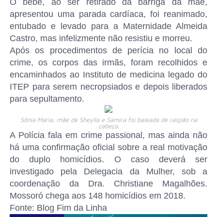
O bebê, ao ser retirado da barriga da mãe,
apresentou uma parada cardíaca, foi reanimado,
entubado e levado para a Maternidade Almeida
Castro, mas infelizmente não resistiu e morreu.
Após os procedimentos de perícia no local do
crime, os corpos das irmãs, foram recolhidos e
encaminhados ao Instituto de medicina legado do
ITEP para serem necropsiados e depois liberados
para sepultamento.
Sônia Maria, mãe de Sheylla e Samira foi baleada de raspão na
cabeça.
A Polícia fala em crime passional, mas ainda não
há uma confirmação oficial sobre a real motivação
do duplo homicídios. O caso deverá ser
investigado pela Delegacia da Mulher, sob a
coordenação da Dra. Christiane Magalhões.
Mossoró chega aos 148 homicídios em 2018.
Fonte: Blog Fim da Linha