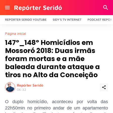
Repórter Seridó
REPÓRTER SERIDÓ YOUTUBE
SIDY'S TV INTERNET
PODCAST REPÓRT
Página inicial
147º_148º Homicídios em
Mossoró 2018: Duas irmãs
foram mortas e a mãe
baleada durante ataque a
tiros no Alto da Conceição
Repórter Seridó
06:32
O duplo homicídio, aconteceu por volta das
22h50min no primeiro andar de um apartamento