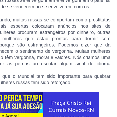
s: as russas se envergonham e envergonham o país na
es de se venderem ao se envolverem com os
ndo, muitas russas se comportam como prostitutas
mais espertas colocaram anúncios nos sites de
lheres procuram estrangeiros por dinheiro, outras
mulheres que estão prontas para dormir com
 porque são estrangeiros. Podemos dizer que dá
hecem o sentimento de vergonha. Muitas mulheres
ão têm vergonha, moral e valores. Nós criamos uma
rir as pernas ao escutar algum sinal de idioma
z que o Mundial tem sido importante para quebrar
ulheres russas tem sido reforçado.