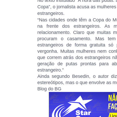
No texto intitulado “A hora das puta
Copa”, o jornalista acusa as mulher
estrangeiros.
“Nas cidades onde têm a Copa do Mu
na frente dos estrangeiros. As 
relacionamento. Claro que muitas mu
procuram o casamento. Mas tem 
estrangeiros de forma gratuita só
vergonha. Muitas mulheres nem con
que correm atrás dos estrangeiros n
geração de putas prontas para ab
estrangeiro.”
Ainda segundo Besedin, o autor di
estereótipos, mas o que envolve as m
Blog do BG