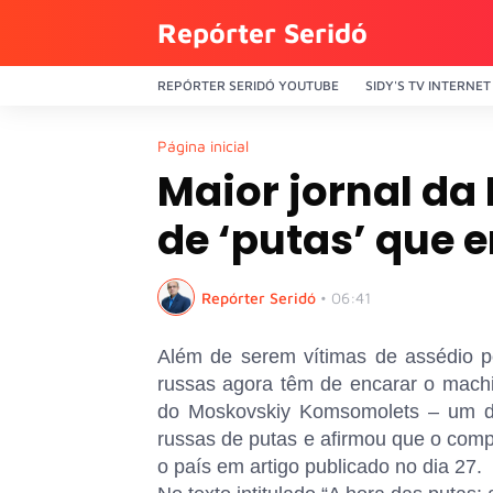
Repórter Seridó
REPÓRTER SERIDÓ YOUTUBE
SIDY'S TV INTERNET
Página inicial
Maior jornal da
de ‘putas’ que
Repórter Seridó
•
06:41
Além de serem vítimas de assédio p
russas agora têm de encarar o machi
do Moskovskiy Komsomolets – um do
russas de putas e afirmou que o com
o país em artigo publicado no dia 27.