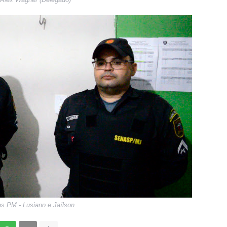
s PM - Lusiano e Jaílson