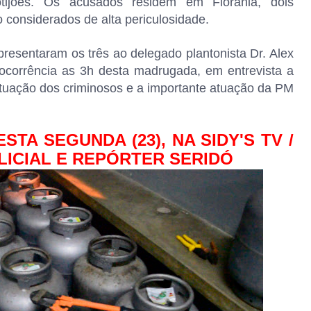
ijões. Os acusados residem em Florânia, dois
 considerados de alta periculosidade.
esentaram os três ao delegado plantonista Dr. Alex
corrência as 3h desta madrugada, em entrevista a
utuação dos criminosos e a importante atuação da PM
TA SEGUNDA (23), NA SIDY'S TV /
OLICIAL E REPÓRTER SERIDÓ