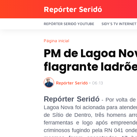
Repórter Seridó
REPÓRTER SERIDÓ YOUTUBE
SIDY'S TV INTERNET
Página inicial
PM de Lagoa No
flagrante ladrõ
Repórter Seridó
•
06:13
Repórter Seridó
- Por volta d
Lagoa Nova foi acionada para aten
de Sítio de Dentro, três homens a
ferramentas e logo após empreen
criminosos fugindo pela RN 041 onde