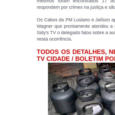
mesmos foram encontrados 17 bot
respondem por crimes na justiça e são
Os Cabos da PM Lusiano e Jaílson apr
Wagner que prontamente atendeu a o
Sidy's TV o delegado falou sobre a a
nesta ocorrência.
TODOS OS DETALHES, NES
TV CIDADE / BOLETIM P