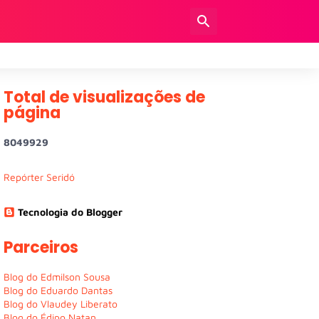
Total de visualizações de
página
8
0
4
9
9
2
9
Repórter Seridó
Tecnologia do Blogger
Parceiros
Blog do Edmilson Sousa
Blog do Eduardo Dantas
Blog do Vlaudey Liberato
Blog do Édipo Natan