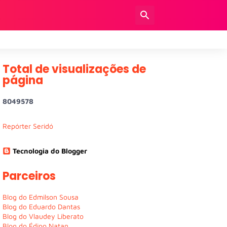
Total de visualizações de
página
8
0
4
9
5
7
8
Repórter Seridó
Tecnologia do Blogger
Parceiros
Blog do Edmilson Sousa
Blog do Eduardo Dantas
Blog do Vlaudey Liberato
Blog do Édipo Natan