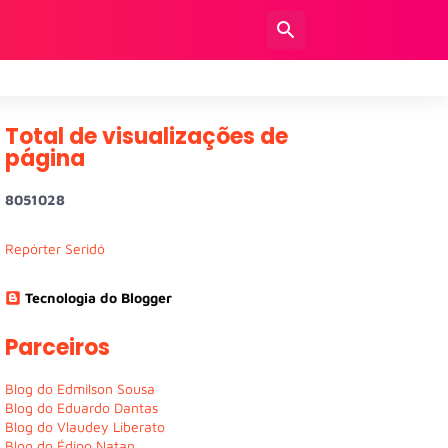
Total de visualizações de
página
8
0
5
1
0
2
8
Repórter Seridó
Tecnologia do Blogger
Parceiros
Blog do Edmilson Sousa
Blog do Eduardo Dantas
Blog do Vlaudey Liberato
Blog do Édipo Natan