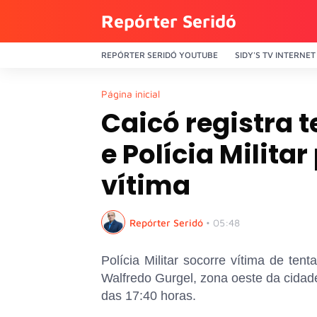
Repórter Seridó
REPÓRTER SERIDÓ YOUTUBE
SIDY'S TV INTERNET
Página inicial
Caicó registra 
e Polícia Milita
vítima
Repórter Seridó
•
05:48
Polícia Militar socorre vítima de ten
Walfredo Gurgel, zona oeste da cidad
das 17:40 horas.