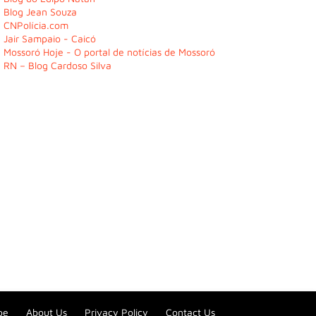
Blog Jean Souza
CNPolícia.com
Jair Sampaio - Caicó
Mossoró Hoje - O portal de notícias de Mossoró
RN – Blog Cardoso Silva
be
About Us
Privacy Policy
Contact Us