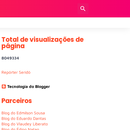
Total de visualizações de
página
8
0
4
9
3
3
4
Repórter Seridó
Tecnologia do Blogger
Parceiros
Blog do Edmilson Sousa
Blog do Eduardo Dantas
Blog do Vlaudey Liberato
Blog do Édipo Natan