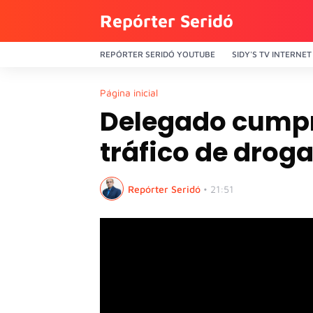
Repórter Seridó
REPÓRTER SERIDÓ YOUTUBE
SIDY'S TV INTERNET
Página inicial
Delegado cump
tráfico de drog
Repórter Seridó
•
21:51