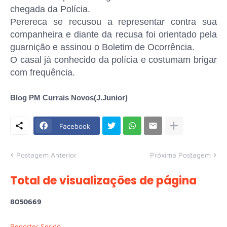
chegada da Polícia.
Perereca se recusou a representar contra sua
companheira e diante da recusa foi orientado pela
guarnição e assinou o Boletim de Ocorrência.
O casal já conhecido da polícia e costumam brigar
com frequência.
Blog PM Currais Novos(J.Junior)
Facebook
Postagem Anterior
Próxima Postagem
Total de visualizações de página
8
0
5
0
6
6
9
Repórter Seridó