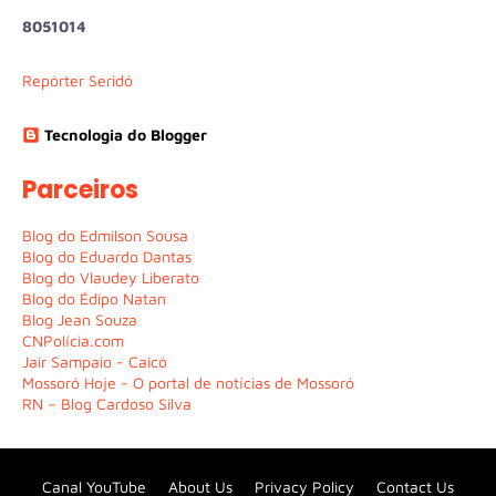
8
0
5
1
0
1
4
Repórter Seridó
Tecnologia do Blogger
Parceiros
Blog do Edmilson Sousa
Blog do Eduardo Dantas
Blog do Vlaudey Liberato
Blog do Édipo Natan
Blog Jean Souza
CNPolícia.com
Jair Sampaio - Caicó
Mossoró Hoje - O portal de notícias de Mossoró
RN – Blog Cardoso Silva
Canal YouTube
About Us
Privacy Policy
Contact Us