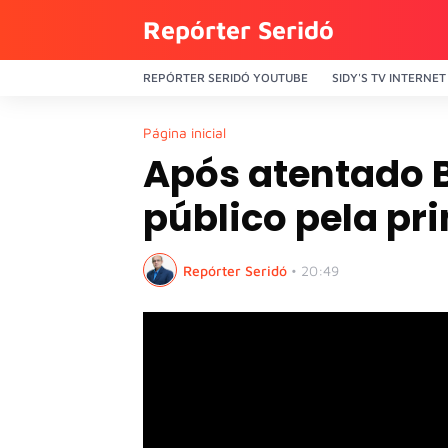
Repórter Seridó
REPÓRTER SERIDÓ YOUTUBE
SIDY'S TV INTERNET
Página inicial
Após atentado B
público pela pri
Repórter Seridó
•
20:49