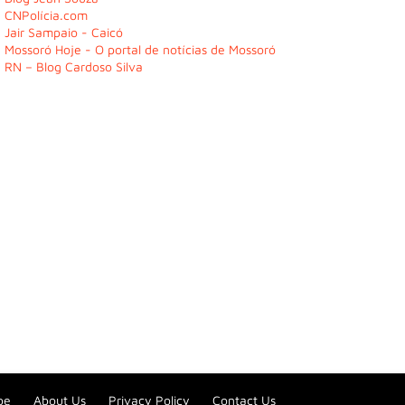
CNPolícia.com
Jair Sampaio - Caicó
Mossoró Hoje - O portal de notícias de Mossoró
RN – Blog Cardoso Silva
be
About Us
Privacy Policy
Contact Us