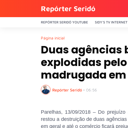
Repórter Seridó
REPÓRTER SERIDÓ YOUTUBE
SIDY'S TV INTERNET
Página inicial
Duas agências 
explodidas pel
madrugada em 
Repórter Seridó
•
06:56
Parelhas, 13/09/2018 – Do prejuízo 
restou a destruição de duas agências
em geral e até o comércio ficará prej