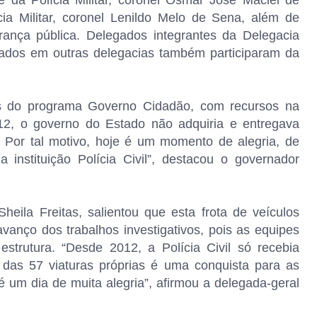
e da Polícia Militar, coronel Osmar José Maciel de
ia Militar, coronel Lenildo Melo de Sena, além de
rança pública. Delegados integrantes da Delegacia
otados em outras delegacias também participaram da
vés do programa Governo Cidadão, com recursos na
2, o governo do Estado não adquiria e entregava
il. Por tal motivo, hoje é um momento de alegria, de
 instituição Polícia Civil”, destacou o governador
heila Freitas, salientou que esta frota de veículos
avanço dos trabalhos inves
tigativos, pois as equipes
estrutura. “Desde 2012, a Polícia Civil só recebia
 das 57 viaturas próprias é uma conquista para as
 é um dia de muita alegria”, afirmou a delegada-geral