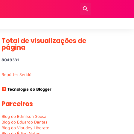
Total de visualizações de
página
8
0
4
9
3
3
1
Repórter Seridó
Tecnologia do Blogger
Parceiros
Blog do Edmilson Sousa
Blog do Eduardo Dantas
Blog do Vlaudey Liberato
Blog do Édipo Natan