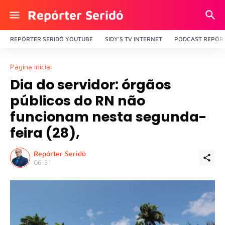
Repórter Seridó
REPÓRTER SERIDÓ YOUTUBE
SIDY'S TV INTERNET
PODCAST REPÓRT
Página inicial
Dia do servidor: órgãos
públicos do RN não
funcionam nesta segunda-
feira (28),
Repórter Seridó
06:31