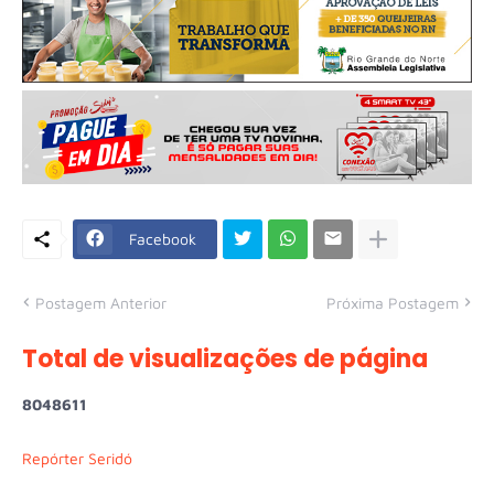
Facebook
Postagem Anterior
Próxima Postagem
Total de visualizações de página
8
0
4
8
6
1
1
Repórter Seridó