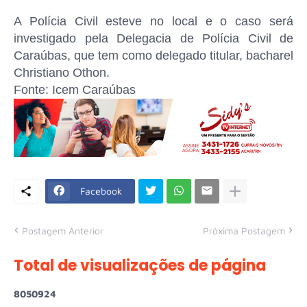
A Polícia Civil esteve no local e o caso será
investigado pela Delegacia de Polícia Civil de
Caraúbas, que tem como delegado titular, bacharel
Christiano Othon.
Fonte: Icem Caraúbas
Facebook
Postagem Anterior
Próxima Postagem
Total de visualizações de página
8
0
5
0
9
2
4