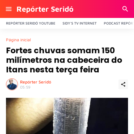
Repórter Seridó
REPÓRTER SERIDÓ YOUTUBE
SIDY'S TV INTERNET
PODCAST REPÓRT
Página inicial
Fortes chuvas somam 150
milímetros na cabeceira do
Itans nesta terça feira
Repórter Seridó
05:59