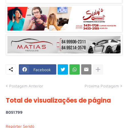
Facebook
Postagem Anterior
Próxima Postagem
Total de visualizações de página
8
0
5
1
7
9
9
Repórter Seridó