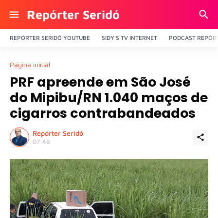
Repórter Seridó
REPÓRTER SERIDÓ YOUTUBE
SIDY'S TV INTERNET
PODCAST REPÓRT
Página inicial
PRF apreende em São José
do Mipibu/RN 1.040 maços de
cigarros contrabandeados
Repórter Seridó
07:48